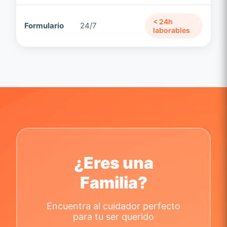
< 24h
Formulario
24/7
laborables
¿Eres una
Familia?
Encuentra al cuidador perfecto
para tu ser querido