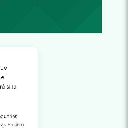
que
 el
á si la
pequeñas
emas y cómo