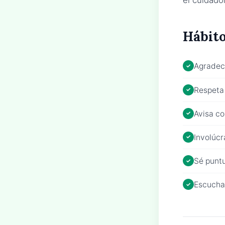
Hábito
Agradece
Respeta 
Avisa co
Involúcr
Sé puntu
Escucha 