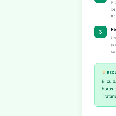
Pr
pe
tra
Re
3
Un
pa
se
REC
El cui
horas c
Tratar