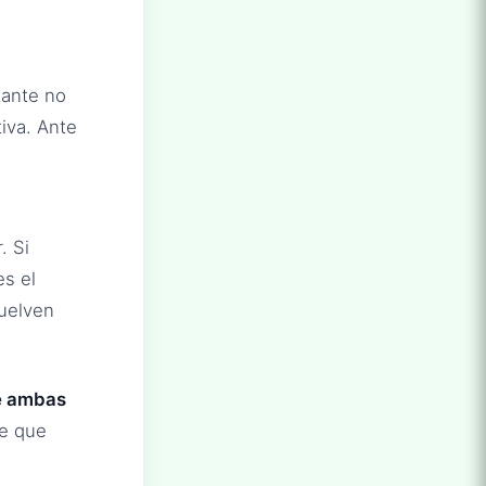
tante no
iva. Ante
. Si
es el
suelven
ue ambas
e que