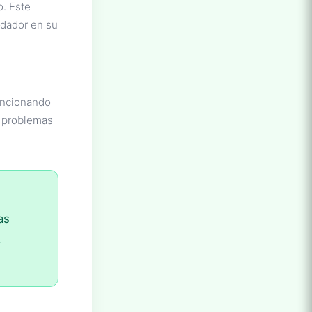
o. Este
idador en su
uncionando
s problemas
as
.