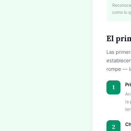
Reconocer
como lo q
El pri
Las prime
establecen
rompe — la
Pr
1
An
la
te
Ch
2