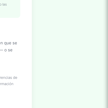
o las
en que se
 — o se
erencias de
ormación