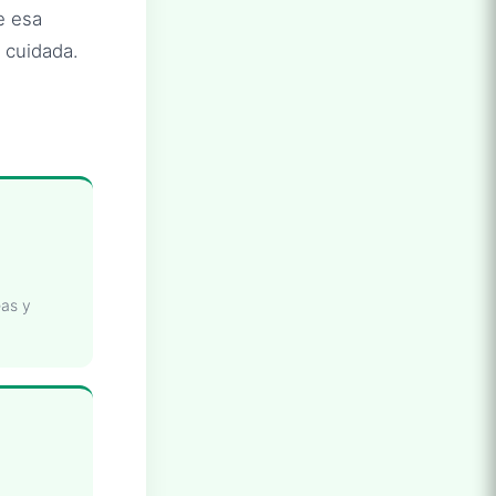
e esa
 cuidada.
eas y