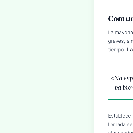
Comuni
La mayoría
graves, si
tiempo.
La
«No esp
va bie
Establece
llamada se
el cuidado