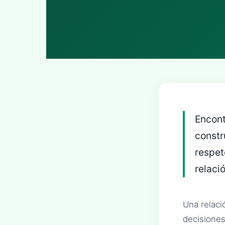
Encont
constr
respet
relaci
Una relaci
decisiones