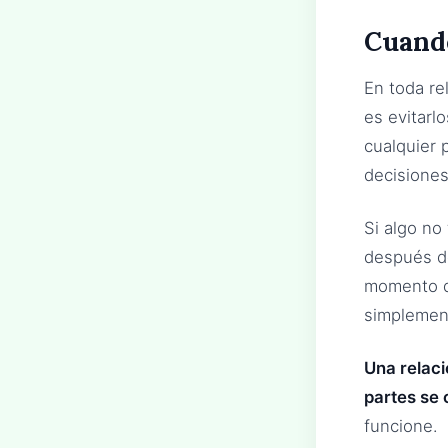
Cuando
En toda re
es evitarl
cualquier 
decisiones
Si algo no
después de
momento de
simplemen
Una relaci
partes se 
funcione.