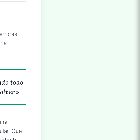
errores
r a
ndo todo
olver.»
una
ular. Que
petente.