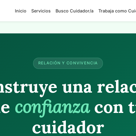
Inicio
Servicios
Busco Cuidador/a
Trabaja como Cui
RELACIÓN Y CONVIVENCIA
struye una rela
de
confianza
con 
cuidador