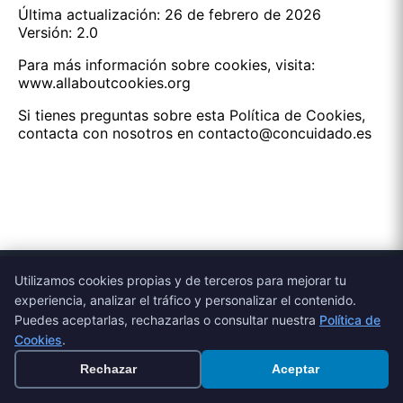
Última actualización: 26 de febrero de 2026
Versión: 2.0
Para más información sobre cookies, visita:
www.allaboutcookies.org
Si tienes preguntas sobre esta Política de Cookies,
contacta con nosotros en contacto@concuidado.es
Utilizamos cookies propias y de terceros para mejorar tu
experiencia, analizar el tráfico y personalizar el contenido.
Concuidado
Puedes aceptarlas, rechazarlas o consultar nuestra
Política de
Cookies
.
Conectamos familias con profesionales del cuidado
Rechazar
Aceptar
cualificados. La forma más fácil y segura de encontrar
cuidadores de confianza.